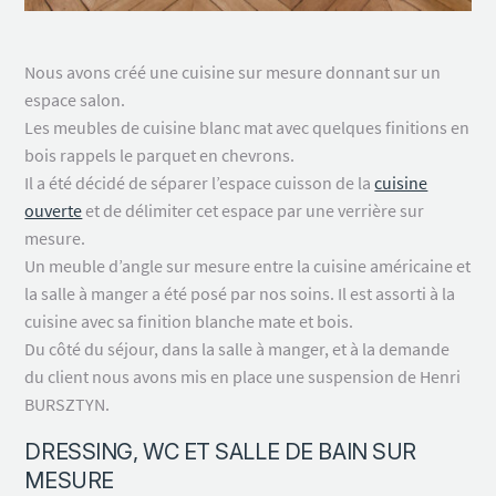
Nous avons créé une cuisine sur mesure donnant sur un
Demande de devis
espace salon.
Les meubles de cuisine blanc mat avec quelques finitions en
Demande de devis gratuit et sans engagement l’équipe
bois rappels le parquet en chevrons.
Ouest Home vous rappel dans les plus brefs délais pour
Il a été décidé de séparer l’espace cuisson de la
cuisine
analyser et chiffrer votre projet.
ouverte
et de délimiter cet espace par une verrière sur
mesure.
Un meuble d’angle sur mesure entre la cuisine américaine et
la salle à manger a été posé par nos soins. Il est assorti à la
cuisine avec sa finition blanche mate et bois.
Du côté du séjour, dans la salle à manger, et à la demande
du client nous avons mis en place une suspension de Henri
BURSZTYN.
DRESSING, WC ET SALLE DE BAIN SUR
MESURE